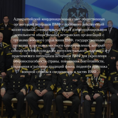
Адмиралтейский координационный совет общественных
организаций ветеранов ВМФ – постоянно действующий
коллегиальный совещательный орган для координирования
деятельности общественных ветеранских организаций с
органами военного управления ВМФ, государственными
органами и органами местного самоуправления, который
способствует консолидации интеллектуального, научного и
практического потенциала ветеранов ВМФ для укрепления
обороноспособности страны, повышения боеготовности,
сохранения и развития традиций флота, поднятия престижа
военной службы в соединениях и частях ВМФ