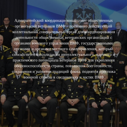
Адмиралтейский координационный совет общественных
организаций ветеранов ВМФ – постоянно действующий
коллегиальный совещательный орган для координирования
деятельности общественных ветеранских организаций с
органами военного управления ВМФ, государственными
органами и органами местного самоуправления, который
способствует консолидации интеллектуального, научного и
практического потенциала ветеранов ВМФ для укрепления
обороноспособности страны, повышения боеготовности,
сохранения и развития традиций флота, поднятия престижа
военной службы в соединениях и частях ВМФ