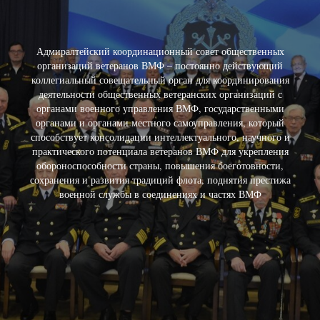
Адмиралтейский координационный совет общественных
организаций ветеранов ВМФ – постоянно действующий
коллегиальный совещательный орган для координирования
деятельности общественных ветеранских организаций с
органами военного управления ВМФ, государственными
органами и органами местного самоуправления, который
способствует консолидации интеллектуального, научного и
практического потенциала ветеранов ВМФ для укрепления
обороноспособности страны, повышения боеготовности,
сохранения и развития традиций флота, поднятия престижа
военной службы в соединениях и частях ВМФ