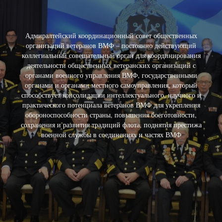
Адмиралтейский координационный совет общественных
организаций ветеранов ВМФ – постоянно действующий
коллегиальный совещательный орган для координирования
деятельности общественных ветеранских организаций с
органами военного управления ВМФ, государственными
органами и органами местного самоуправления, который
способствует консолидации интеллектуального, научного и
практического потенциала ветеранов ВМФ для укрепления
обороноспособности страны, повышения боеготовности,
сохранения и развития традиций флота, поднятия престижа
военной службы в соединениях и частях ВМФ