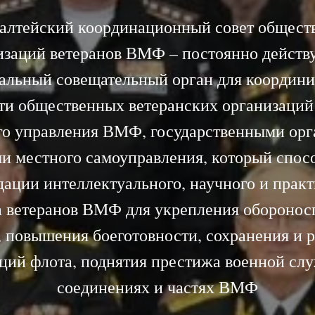
алтейский координационный совет общест
изаций ветеранов ВМФ – постоянно дейст
альный совещательный орган для координ
ти общественных ветеранских организаций
го управления ВМФ, государственными орг
и местного самоуправления, который спос
ации интеллектуального, научного и прак
а ветеранов ВМФ для укрепления оборонос
, повышения боеготовности, сохранения и р
ций флота, поднятия престижа военной сл
соединениях и частях ВМФ