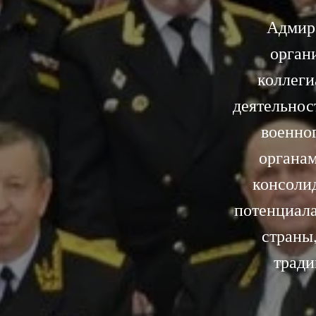
Адмир
орган
коллеги
деятельнос
военно
органам
консолид
потенциал
страны
тради