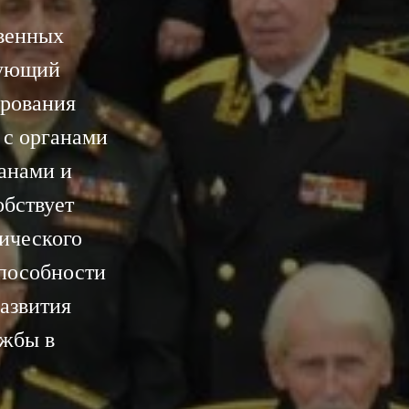
венных
вующий
ирования
 с органами
анами и
обствует
тического
пособности
азвития
ужбы в