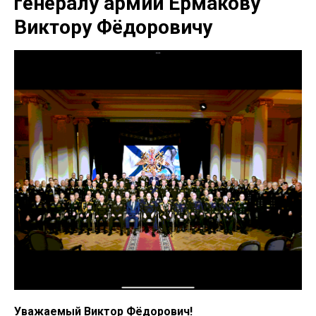
генералу армии Ермакову
Виктору Фёдоровичу
Уважаемый Виктор Фёдорович!