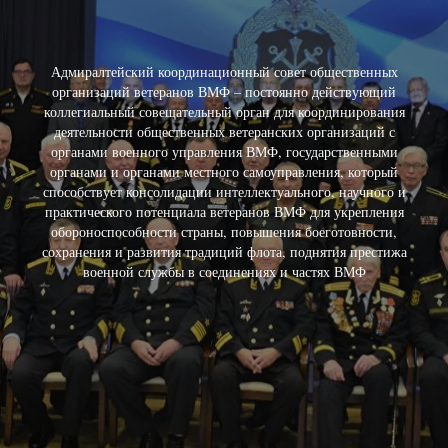
Адмиралтейский координационный совет общественных
организаций ветеранов ВМФ – постоянно действующий
коллегиальный совещательный орган для координирования
деятельности общественных ветеранских организаций с
органами военного управления ВМФ, государственными
органами и органами местного самоуправления, который
способствует консолидации интеллектуального, научного и
практического потенциала ветеранов ВМФ для укрепления
обороноспособности страны, повышения боеготовности,
сохранения и развития традиций флота, поднятия престижа
военной службы в соединениях и частях ВМФ