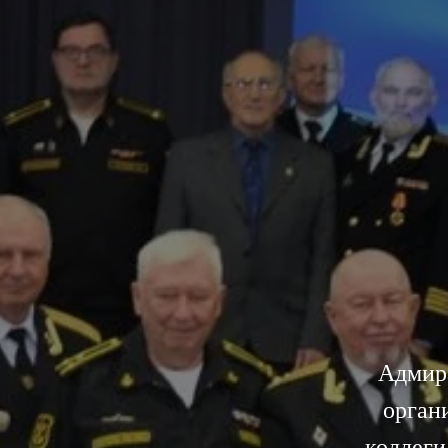
Адмир
орган
коллеги