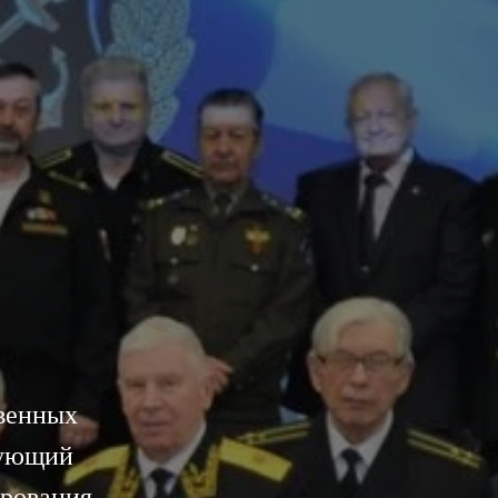
венных
вующий
ирования