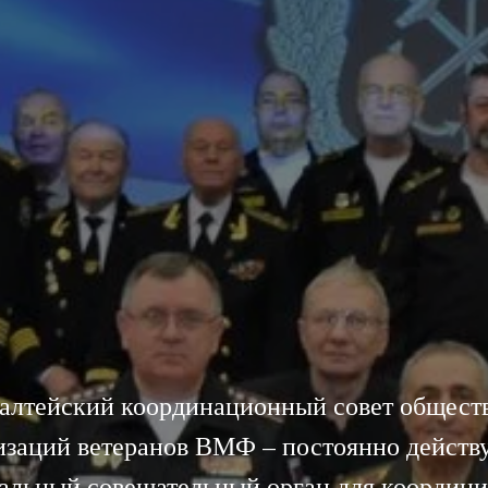
алтейский координационный совет общест
изаций ветеранов ВМФ – постоянно дейст
альный совещательный орган для координ