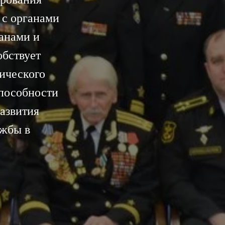
 с органами
анами и
обствует
тического
пособности
азвития
ужбы в