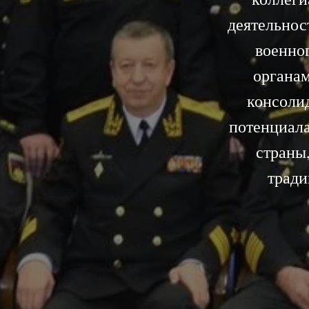
деятельнос
военно
органам
консолид
потенциал
страны
тради