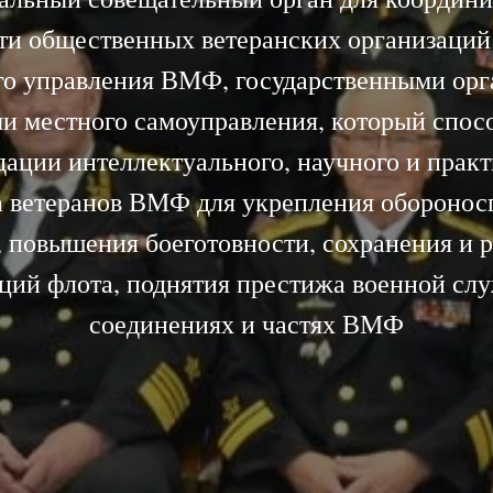
ти общественных ветеранских организаций
го управления ВМФ, государственными орг
и местного самоуправления, который спос
ации интеллектуального, научного и прак
а ветеранов ВМФ для укрепления оборонос
, повышения боеготовности, сохранения и р
ций флота, поднятия престижа военной сл
соединениях и частях ВМФ