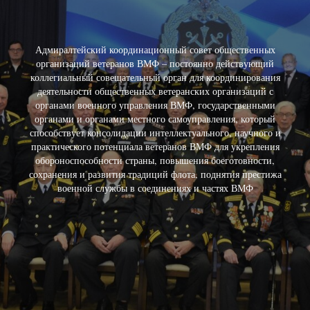
Адмиралтейский координационный совет общественных
организаций ветеранов ВМФ – постоянно действующий
коллегиальный совещательный орган для координирования
деятельности общественных ветеранских организаций с
органами военного управления ВМФ, государственными
органами и органами местного самоуправления, который
способствует консолидации интеллектуального, научного и
практического потенциала ветеранов ВМФ для укрепления
обороноспособности страны, повышения боеготовности,
сохранения и развития традиций флота, поднятия престижа
военной службы в соединениях и частях ВМФ