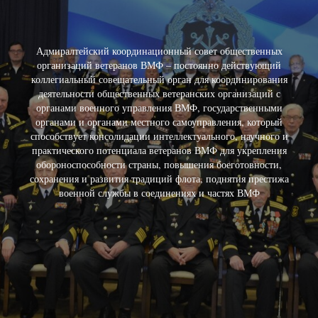
Адмиралтейский координационный совет общественных
организаций ветеранов ВМФ – постоянно действующий
коллегиальный совещательный орган для координирования
деятельности общественных ветеранских организаций с
органами военного управления ВМФ, государственными
органами и органами местного самоуправления, который
способствует консолидации интеллектуального, научного и
практического потенциала ветеранов ВМФ для укрепления
обороноспособности страны, повышения боеготовности,
сохранения и развития традиций флота, поднятия престижа
военной службы в соединениях и частях ВМФ