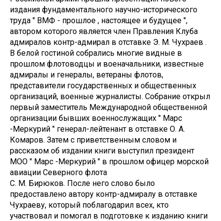
издания фундаментального научно-исторического
труда " ВМФ - прошлое , настоящее и будущее ",
автором которого является член Правления Клуба
адмиралов контр-адмирал в отставке Э. М. Чухраев .
В белой гостиной собрались многие видные в
прошлом флотоводцы и военачальники, известные
адмиралы и генералы, ветераны флотов,
представители государственных и общественных
организаций, военные журналисты. Собрание открыл
первый заместитель Международной общественной
организации бывших военнослужащих " Марс
-Меркурий " генерал-лейтенант в отставке О. А.
Комаров. Затем с приветственным словом и
рассказом об издании книги выступил президент
МОО " Марс -Меркурий " в прошлом офицер морской
авиации Северного флота
С. М. Бирюков. После него слово было
предоставлено автору контр-адмиралу в отставке
Чухраеву, который поблагодарил всех, кто
участвовал и помогал в подготовке к изданию книги