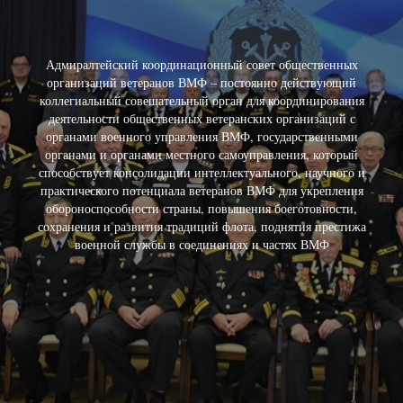
Адмиралтейский координационный совет общественных
организаций ветеранов ВМФ – постоянно действующий
коллегиальный совещательный орган для координирования
деятельности общественных ветеранских организаций с
органами военного управления ВМФ, государственными
органами и органами местного самоуправления, который
способствует консолидации интеллектуального, научного и
практического потенциала ветеранов ВМФ для укрепления
обороноспособности страны, повышения боеготовности,
сохранения и развития традиций флота, поднятия престижа
военной службы в соединениях и частях ВМФ