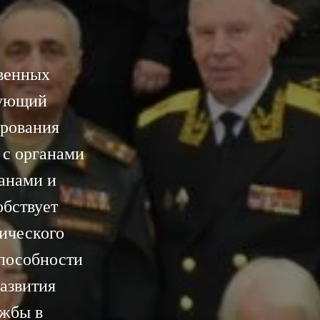
венных
вующий
ирования
 с органами
анами и
обствует
тического
пособности
азвития
ужбы в