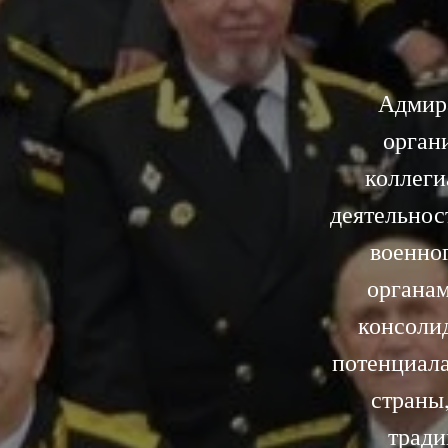
Адмир
орган
коллеги
деятельнос
военно
органам
консолид
потенциал
страны
тради