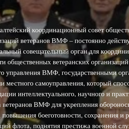
алтейский координационный совет общест
изаций ветеранов ВМФ – постоянно дейст
альный совещательный орган для координ
ти общественных ветеранских организаций
го управления ВМФ, государственными орг
и местного самоуправления, который спос
ации интеллектуального, научного и прак
а ветеранов ВМФ для укрепления оборонос
, повышения боеготовности, сохранения и р
ций флота, поднятия престижа военной сл