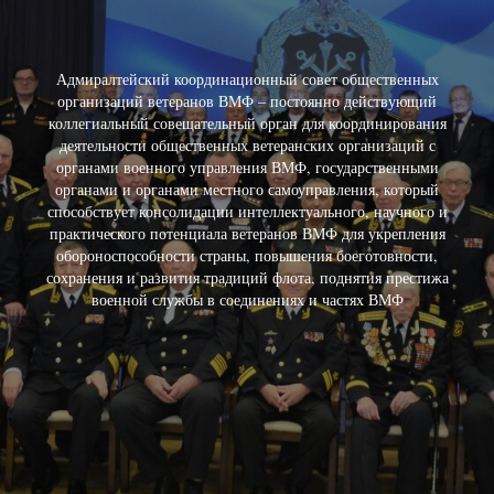
Адмиралтейский координационный совет общественных
организаций ветеранов ВМФ – постоянно действующий
коллегиальный совещательный орган для координирования
деятельности общественных ветеранских организаций с
органами военного управления ВМФ, государственными
органами и органами местного самоуправления, который
способствует консолидации интеллектуального, научного и
практического потенциала ветеранов ВМФ для укрепления
обороноспособности страны, повышения боеготовности,
сохранения и развития традиций флота, поднятия престижа
военной службы в соединениях и частях ВМФ