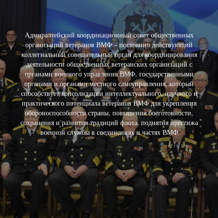
Адмиралтейский координационный совет общественных
организаций ветеранов ВМФ – постоянно действующий
коллегиальный совещательный орган для координирования
деятельности общественных ветеранских организаций с
органами военного управления ВМФ, государственными
органами и органами местного самоуправления, который
способствует консолидации интеллектуального, научного и
практического потенциала ветеранов ВМФ для укрепления
обороноспособности страны, повышения боеготовности,
сохранения и развития традиций флота, поднятия престижа
военной службы в соединениях и частях ВМФ