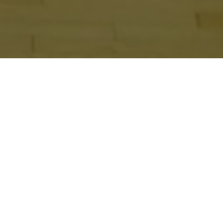
ени
арителя