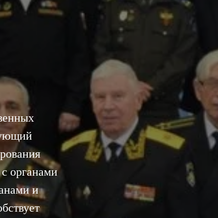
венных
вующий
ирования
 с органами
анами и
обствует