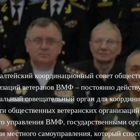
алтейский координационный совет общест
изаций ветеранов ВМФ – постоянно дейст
альный совещательный орган для координ
ти общественных ветеранских организаций
го управления ВМФ, государственными орг
и местного самоуправления, который спос