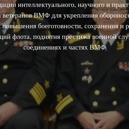
ации интеллектуального, научного и прак
а ветеранов ВМФ для укрепления оборонос
, повышения боеготовности, сохранения и р
ций флота, поднятия престижа военной сл
соединениях и частях ВМФ