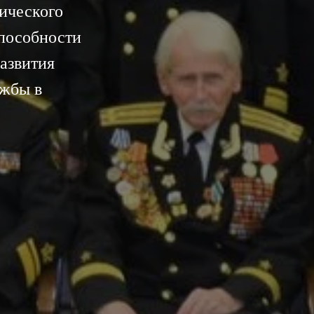
тического
пособности
азвития
ужбы в