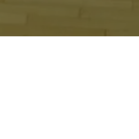
 Союза инженеров ВМФ им
а А.А. Саркисова в Дне д