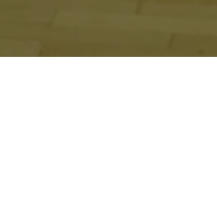
Участие
академик