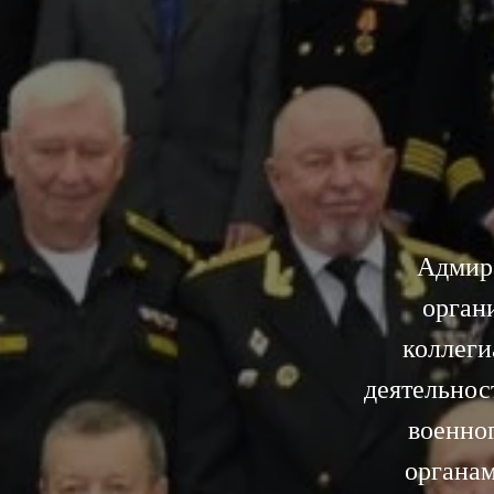
Адмир
орган
коллеги
деятельнос
военно
органам