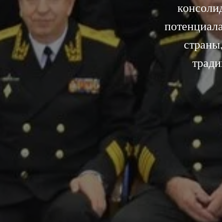
консолид
потенциал
страны
тради