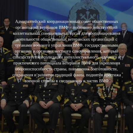
Адмиралтейский координационный совет общественных
организаций ветеранов ВМФ – постоянно действующий
коллегиальный совещательный орган для координирования
деятельности общественных ветеранских организаций с
органами военного управления ВМФ, государственными
органами и органами местного самоуправления, который
способствует консолидации интеллектуального, научного и
практического потенциала ветеранов ВМФ для укрепления
обороноспособности страны, повышения боеготовности,
сохранения и развития традиций флота, поднятия престижа
военной службы в соединениях и частях ВМФ