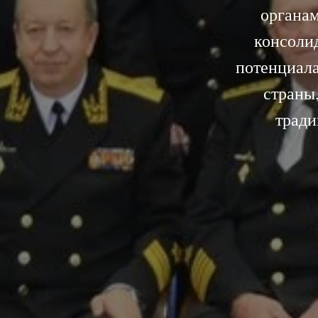
органам
консолид
потенциал
страны
тради