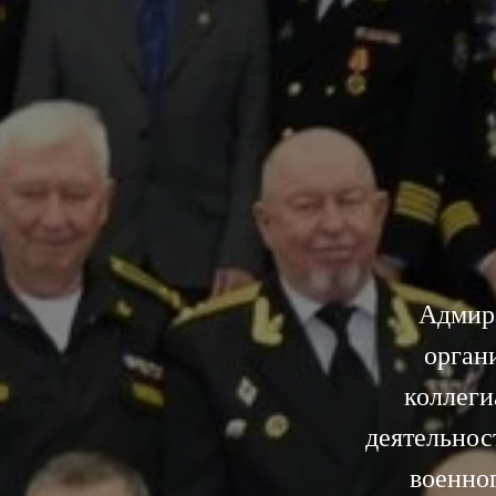
Адмир
орган
коллеги
деятельнос
военно