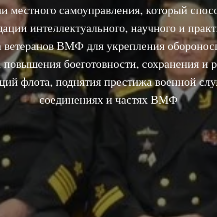
и местного самоуправления, который спос
ации интеллектуального, научного и прак
а ветеранов ВМФ для укрепления оборонос
, повышения боеготовности, сохранения и р
ций флота, поднятия престижа военной сл
соединениях и частях ВМФ