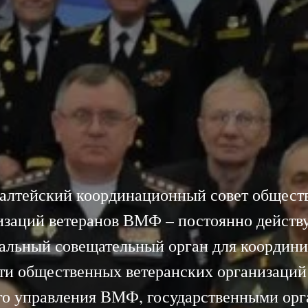
алтейский координационный совет общест
изаций ветеранов ВМФ – постоянно дейст
альный совещательный орган для координ
ти общественных ветеранских организаций
го управления ВМФ, государственными орг