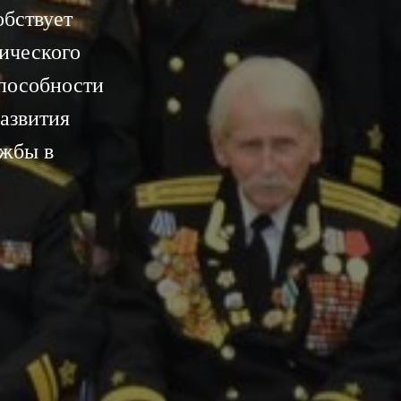
обствует
тического
пособности
азвития
ужбы в