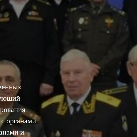
венных
вующий
ирования
 с органами
анами и