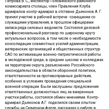
Петрова В. С., инспектор Головинского районного
комиссариата столицы, член Правления Клуба
адмиралов контр-адмирал в отставке Дьяконов А. Г.
принял участие в рабочей встрече -совещании со
служащими управления, в прошлом офицерами
запаса ряда силовых ведомств. Состоялся деловой
профессиональный разговор по широкому кругу
актуальных вопросов, в том числе о необходимости
консолидации совместных усилий администрации,
ветеранских организаций и общественных структур
САО по активизации военно-патриотической работы
в молодёжной среде, в средних школах и колледжах
на территории округа, разъяснению Российского
законодательства в области оборонной политики,
ответственности за противоправные действия,
особенно в условиях проведения специальной
военной операции. Были заслушаны предложения
ответственных должностных лиц за вверенные
участки работы, состоялся обмен мнениями. Контр-
адмирал Дьяконов А.Г. поделился своим опытом
службы на Северном флоте, рассказал о работе в