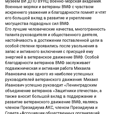
музеем ВИ ДПО ВУНЦ Военно-морская академия.
Военные моряки и ветераны ВМФ с чувством
искреннего уважения и благодарности помнят и чтят
его большой вклад в развитие и укрепление
могущества подводных сил ВМФ.
Его лучшие человеческие качества, многогранность
таланта руководителя и общественного деятеля,
настойчивость в достижении поставленной цели в
особой степени проявились после увольнения в
запас и активного включения с присущей ему
энергией в ветеранское движение ВМФ. Особой
благодарности ветеранов ВМФ заслуживает
подвижническая и активная работа Михаила
Ивановича как одного из наиболее успешных
руководителей ветеранского движения. Михаил
Иванович успешно руководит «Ленинградским
объединение ветеранов «Защитники отечества», а
также вносит большой вклад в поддержание и
развитие ветеранского движение ВМФ, являясь
членом Президиума АКС,
членом
Президиума и
Совета «Ассоциации общественных организаций