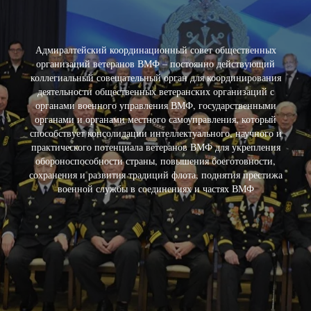
Адмиралтейский координационный совет общественных
организаций ветеранов ВМФ – постоянно действующий
коллегиальный совещательный орган для координирования
деятельности общественных ветеранских организаций с
органами военного управления ВМФ, государственными
органами и органами местного самоуправления, который
способствует консолидации интеллектуального, научного и
практического потенциала ветеранов ВМФ для укрепления
обороноспособности страны, повышения боеготовности,
сохранения и развития традиций флота, поднятия престижа
военной службы в соединениях и частях ВМФ