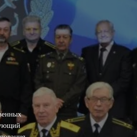
венных
вующий
ирования