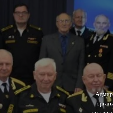
Адмир
орган
коллеги