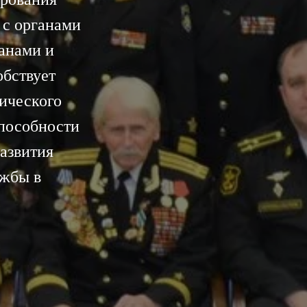
 с органами
анами и
обствует
тического
пособности
азвития
ужбы в