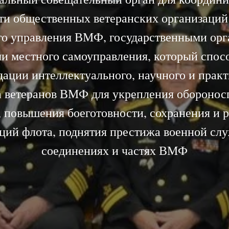
ти общественных ветеранских организаций
го управления ВМФ, государственными орг
и местного самоуправления, который спос
ации интеллектуального, научного и прак
а ветеранов ВМФ для укрепления оборонос
, повышения боеготовности, сохранения и р
ций флота, поднятия престижа военной сл
соединениях и частях ВМФ