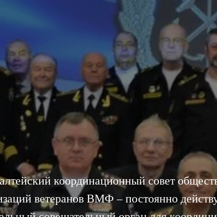
алтейский координационный совет общест
изаций ветеранов ВМФ – постоянно дейст
альный совещательный орган для координ