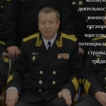
деятельнос
военно
органам
консолид
потенциал
страны
тради