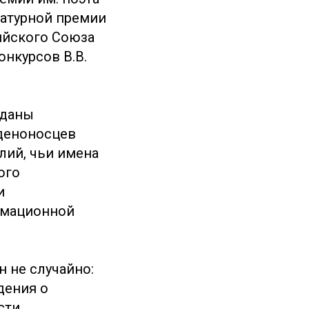
ратурной премии
ийского Союза
нкурсов В.В.
ыданы
рденоносцев
лий, чьи имена
ого
и
рмационной
н не случайно:
дения о
сти,