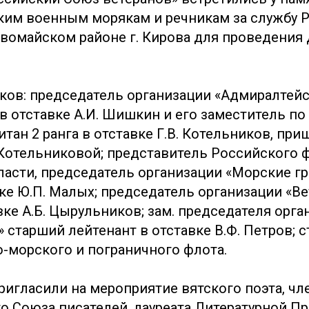
ким военным морякам и речникам за службу Р
рвомайском районе г. Кирова для проведения 
иков: председатель организации «Адмиралтей
 в отставке А.И. Шишкин и его заместитель п
тан 2 ранга в отставке Г.В. Котельников, пр
. Котельниковой; представитель Российского 
ласти, председатель организации «Морские г
вке Ю.П. Малых; председатель организации «В
ке А.Б. Цырульников; зам. председателя орга
 старший лейтенант в отставке В.Ф. Петров; 
-морского и пограничного флота.
ригласили на мероприятие вятского поэта, чл
 Союза писателей, лауреата Литературной Пр