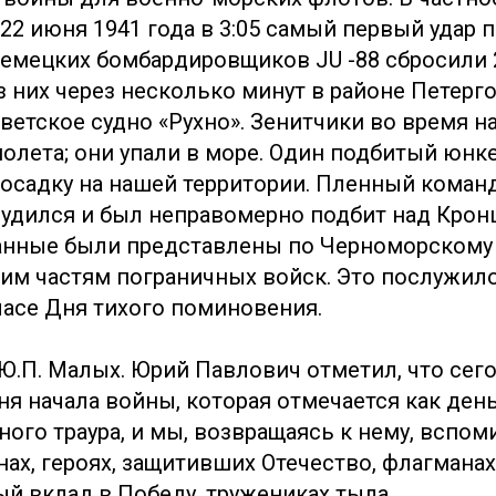
22 июня 1941 года в 3:05 самый первый удар 
немецких бомбардировщиков JU -88 сбросили
з них через несколько минут в районе Петерг
ветское судно «Рухно». Зенитчики во время н
олета; они упали в море. Один подбитый юнк
садку на нашей территории. Пленный коман
блудился и был неправомерно подбит над Кро
анные были представлены по Черноморскому
им частям пограничных войск. Это послужил
часе Дня тихого поминовения.
Ю.П. Малых. Юрий Павлович отметил, что сего
ня начала войны, которая отмечается как ден
ого траура, и мы, возвращаясь к нему, вспом
анах, героях, защитивших Отечество, флагман
й вклад в Победу, тружениках тыла.