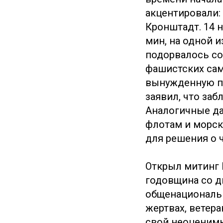
акцентировали: 
Кронштадт. 14 
мин, на одной и
подорвалось со
фашистских сам
вынужденную по
заявил, что за
Аналогичные д
флотам и морск
для решения о 
Открыл митинг 
годовщина со д
общенациональн
жертвах, ветер
свой неоценимы