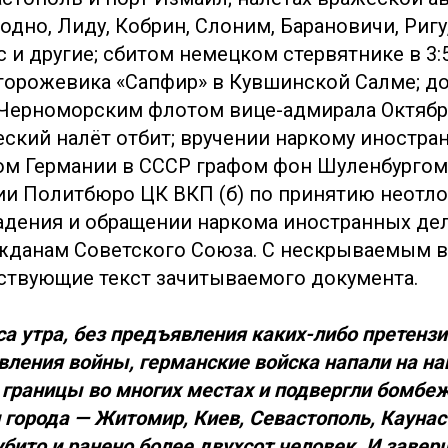
родно, Лиду, Кобрин, Слоним, Барановичи, Ригу
с и другие; сбитом немецком стервятнике в 3
торожевика «Сапфир» в Кувшинской Салме; д
Черноморским флотом вице-адмирала Октябр
жеский налёт отбит; вручении наркому иностр
м Германии в СССР графом фон Шуленбургом
ии Политбюро ЦК ВКП (б) по принятию неотл
дения и обращении наркома иностранных де
жданам Советского Союза. С нескрываемым 
ствующие текст зачитываемого документа.
аса утра, без предъявления каких-либо претенз
вления войны, германские войска напали на на
границы во многих местах и подвергли бомбеж
города — Житомир, Киев, Севастополь, Каунас
убито и ранено более двухсот человек. И зав