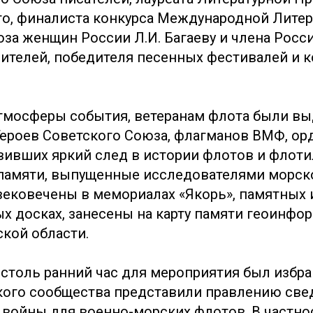
ого, финалиста конкурса Международной Лите
юза женщин России Л.И. Багаеву и члена Росс
ителей, победителя песенных фестивалей и ко
тмосферы события, ветеранам флота были в
ероев Советского Союза, флагманов ВМФ, о
авивших яркий след в истории флотов и флоти
памяти, выпущенные исследователями морск
вековечены в мемориалах «Якорь», памятных 
 досках, занесены на карту памяти геоинфо
кой области.
 столь ранний час для мероприятия был избра
ого сообщества представили правлению све
 войны для военно-морских флотов. В частно