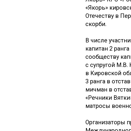
«Якорь» кировс
Отечеству в Пе
скорби.
В числе участн
капитан 2 ранга
сообществу капи
с супругой М.В
в Кировской об
3 ранга в отста
мичман в отстав
«Речники Вятки»
матросы военно
Организаторы п
Международного