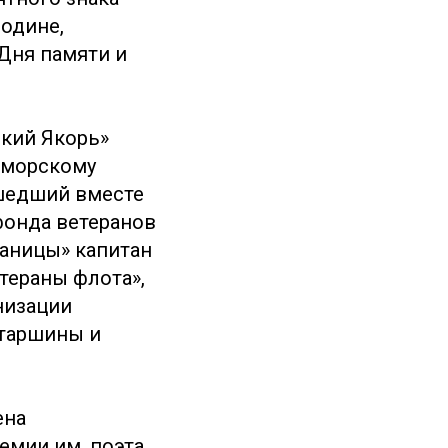
одине,
Дня памяти и
ский Якорь»
о морскому
ишедший вместе
фонда ветеранов
раницы» капитан
етераны флота»,
низации
старшины и
ена
емии им. поэта