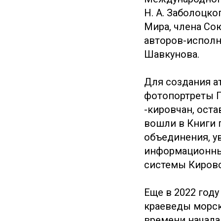
Н. А. Заболоцк
Мира, члена Со
авторов-исполн
Шавкунова.
Для создания а
фотопортреты Г
-кировчан, ост
вошли в Книги 
объединения, у
информационных
системы Кировс
Еще в 2022 году
краеведы морск
времени начала