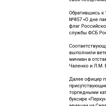
Обратившись к 
№857 «О дне па
флаг Российско
службы ФСБ Ро
Соответствующу
выполнили ветер
мичман в отстав
Чаленко и Л.М. 
Далее офицер п
присутствующие
торпедными кат
буксире «Перку
авиации на Сев