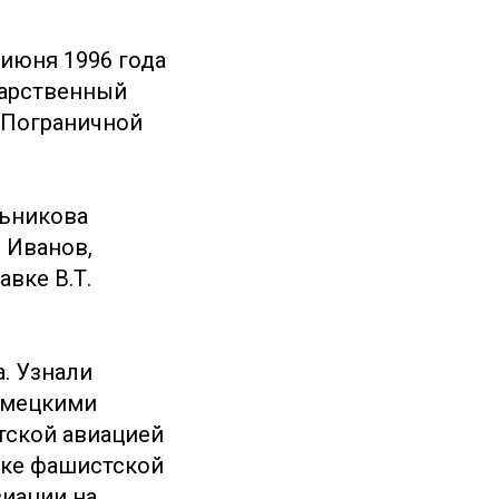
 июня 1996 года
дарственный
 Пограничной
льникова
. Иванов,
авке В.Т.
. Узнали
немецкими
тской авиацией
аке фашистской
виации на