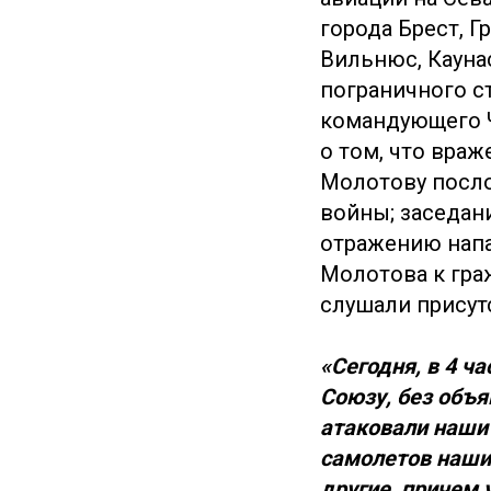
города Брест, Г
Вильнюс, Кауна
пограничного с
командующего 
о том, что вра
Молотову посло
войны; заседан
отражению напа
Молотова к гра
слушали присут
«Сегодня, в 4 ч
Союзу, без объя
атаковали наши 
самолетов наши 
другие, причем 