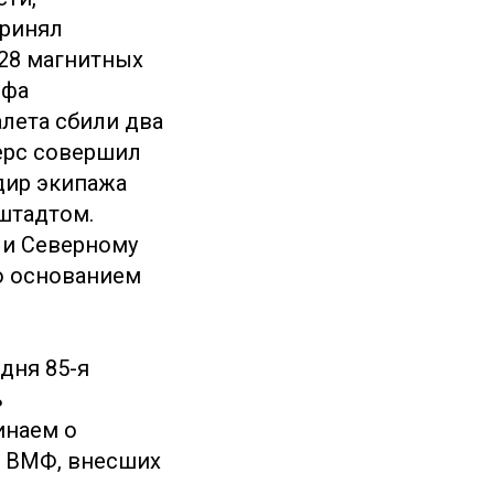
принял
 28 магнитных
офа
алета сбили два
ерс совершил
дир экипажа
нштадтом.
 и Северному
о основанием
дня 85-я
ь
инаем о
ах ВМФ, внесших