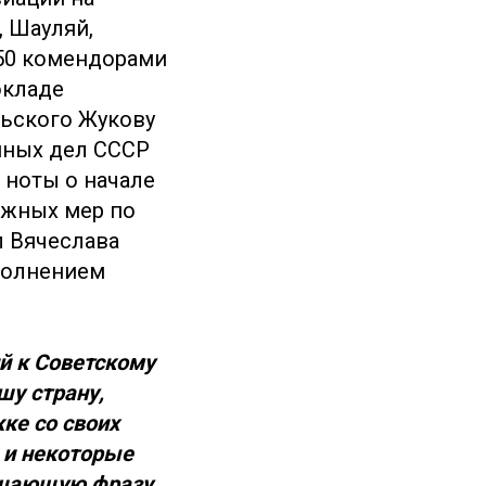
, Шауляй,
:50 комендорами
окладе
ьского Жукову
анных дел СССР
 ноты о начале
ожных мер по
л Вячеслава
волнением
ий к Советскому
шу страну,
ке со своих
 и некоторые
ершающую фразу,