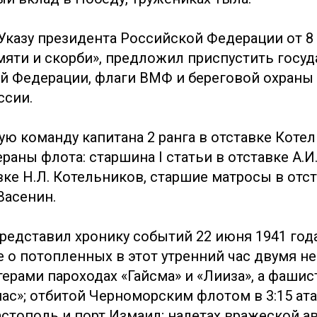
Указу президента Российской Федерации от 8
мяти и скорби», предложил приспустить госу
й Федерации, флаги ВМФ и береговой охраны
ссии.
ю команду капитана 2 ранга в отставке Коте
аны флота: старшина I статьи в отставке А.И
ке Н.Л. Котельников, старшие матросы в отст
Васенин.
редставил хронику событий 22 июня 1941 года
 о потопленных в этот утренний час двумя 
ерами пароходах «Гайсма» и «Лииза», а фашис
нас»; отбитой Черноморским флотом в 3:15 ат
астополь и порт Измаил; налетах вражеской а