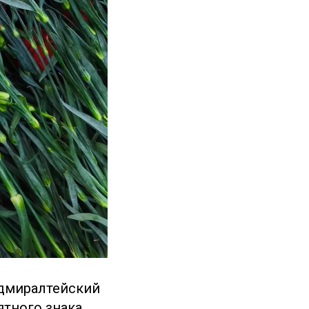
«Адмиралтейский
ятного знака