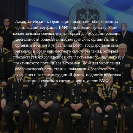
Адмиралтейский координационный совет общественных
организаций ветеранов ВМФ – постоянно действующий
коллегиальный совещательный орган для координирования
деятельности общественных ветеранских организаций с
органами военного управления ВМФ, государственными
органами и органами местного самоуправления, который
способствует консолидации интеллектуального, научного и
практического потенциала ветеранов ВМФ для укрепления
обороноспособности страны, повышения боеготовности,
сохранения и развития традиций флота, поднятия престижа
военной службы в соединениях и частях ВМФ