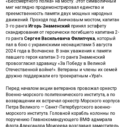
«Бессмертного полка» на мосту. Этот символичный
миг наглядно продемонстрировал единство и
преемственность памяти двух мощных народных
движений. Проходя под Аничковым мостом, капитан
3-го ранга
Игорь Знаменский
принял эстафету
скандирования от героически погибшего капитана 2-
го ранга
Сергея Васильевича Филипчука
, который
пал в бою с украинскими неонацистами 5 августа
2024 года в Волчанске. В знак уважения к памяти
павшего героя капитан 3-го ранга Знаменский
провозгласил здравицу «За Победу в Великой
Отечественной войне!». Ветераны и члены их семей
дружно поддержали его троекратным «Ура!».
Перед началом акции ветеранов провожал оркестр
Военно-морского политехнического института, а по
возвращении их встречал оркестр Морского корпуса
Петра Великого — Санкт-Петербургского военно-
морского института. Головной корабль колонны по
поручению Главнокомандующего ВМФ адмирала
флота Александра Моисеева возглавил заместитель