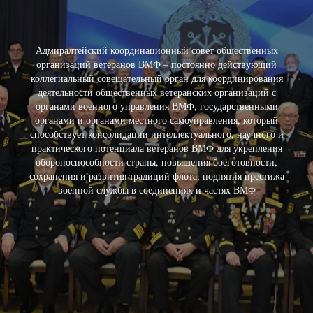
Адмиралтейский координационный совет общественных
организаций ветеранов ВМФ – постоянно действующий
коллегиальный совещательный орган для координирования
деятельности общественных ветеранских организаций с
органами военного управления ВМФ, государственными
органами и органами местного самоуправления, который
способствует консолидации интеллектуального, научного и
практического потенциала ветеранов ВМФ для укрепления
обороноспособности страны, повышения боеготовности,
сохранения и развития традиций флота, поднятия престижа
военной службы в соединениях и частях ВМФ