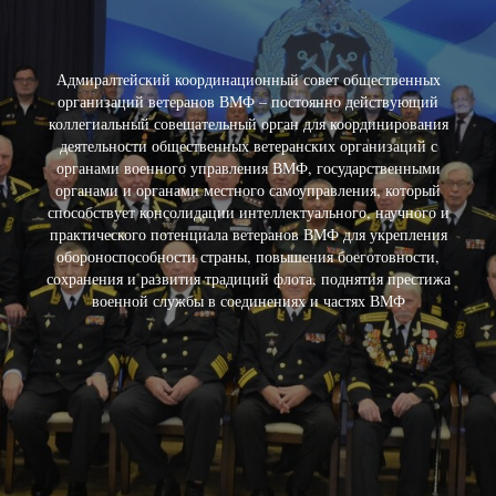
Адмиралтейский координационный совет общественных
организаций ветеранов ВМФ – постоянно действующий
коллегиальный совещательный орган для координирования
деятельности общественных ветеранских организаций с
органами военного управления ВМФ, государственными
органами и органами местного самоуправления, который
способствует консолидации интеллектуального, научного и
практического потенциала ветеранов ВМФ для укрепления
обороноспособности страны, повышения боеготовности,
сохранения и развития традиций флота, поднятия престижа
военной службы в соединениях и частях ВМФ