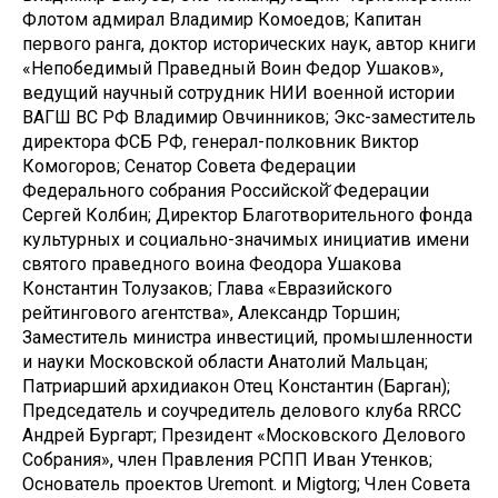
Флотом адмирал Владимир Комоедов; Капитан
первого ранга, доктор исторических наук, автор книги
«Непобедимый Праведный Воин Федор Ушаков»,
ведущий научный сотрудник НИИ военной истории
ВАГШ ВС РФ Владимир Овчинников; Экс-заместитель
директора ФСБ РФ, генерал-полковник Виктор
Комогоров; Сенатор Совета Федерации
Федерального собрания Российской̆ Федерации
Сергей Колбин; Директор Благотворительного фонда
культурных и социально-значимых инициатив имени
святого праведного воина Феодора Ушакова
Константин Толузаков; Глава «Евразийского
рейтингового агентства», Александр Торшин;
Заместитель министра инвестиций, промышленности
и науки Московской области Анатолий Мальцан;
Патриарший архидиакон Отец Константин (Барган);
Председатель и соучредитель делового клуба RRCC
Андрей Бургарт; Президент «Московского Делового
Собрания», член Правления РСПП Иван Утенков;
Основатель проектов Uremont. и Migtorg; Член Совета