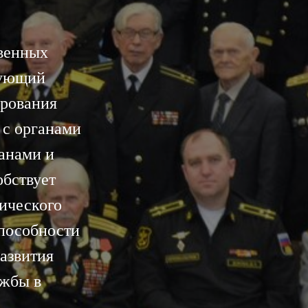
венных
вующий
ирования
 с органами
анами и
обствует
тического
пособности
азвития
ужбы в