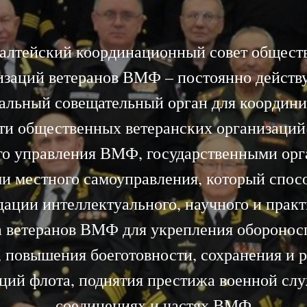
алтейский координационный совет общест
изаций ветеранов ВМФ – постоянно дейст
альный совещательный орган для координ
ти общественных ветеранских организаций
го управления ВМФ, государственными орг
и местного самоуправления, который спос
ации интеллектуального, научного и прак
а ветеранов ВМФ для укрепления оборонос
, повышения боеготовности, сохранения и р
ций флота, поднятия престижа военной сл
соединениях и частях ВМФ