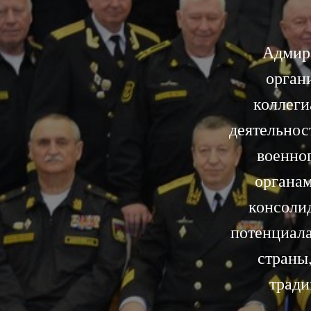
Адмир
орган
коллеги
деятельнос
военно
органам
консолид
потенциал
страны
тради