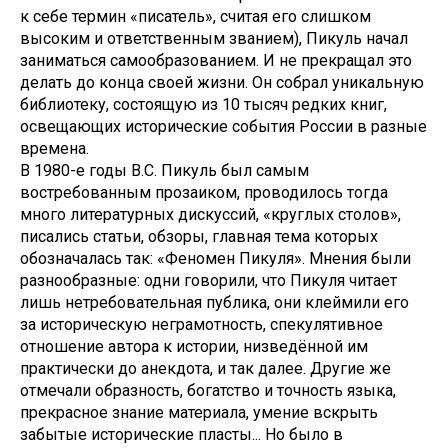
к себе термин «писатель», считая его слишком
высоким и ответственным званием), Пикуль начал
заниматься самообразованием. И не прекращал это
делать до конца своей жизни. Он собрал уникальную
библиотеку, состоящую из 10 тысяч редких книг,
освещающих исторические события России в разные
времена.
В 1980-е годы В.С. Пикуль был самым
востребованным прозаиком, проводилось тогда
много литературных дискуссий, «круглых столов»,
писались статьи, обзоры, главная тема которых
обозначалась так: «Феномен Пикуля». Мнения были
разнообразные: одни говорили, что Пикуля читает
лишь нетребовательная публика, они клеймили его
за историческую неграмотность, спекулятивное
отношение автора к истории, низведённой им
практически до анекдота, и так далее. Другие же
отмечали образность, богатство и точность языка,
прекрасное знание материала, умение вскрыть
забытые исторические пласты... Но было в