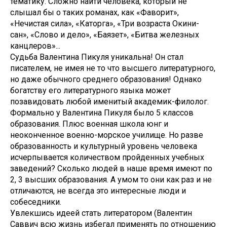
тематику. Сложно найти человека, который не
слышал бы о таких романах, как «Фаворит»,
«Нечистая сила», «Каторга», «Три возраста Окини-
сан», «Слово и дело», «Баязет», «Битва железных
канцлеров»...
Судьба Валентина Пикуля уникальна! Он стал
писателем, не имея не то что высшего литературного,
но даже обычного среднего образования! Однако
богатству его литературного языка может
позавидовать любой именитый академик-филолог.
Формально у Валентина Пикуля было 5 классов
образования. Плюс военная школа юнг и
неоконченное военно-морское училище. Но разве
образованность и культурный уровень человека
исчерпывается количеством пройденных учебных
заведений? Сколько людей в наше время имеют по
2, 3 высших образования. А умом то они как раз и не
отличаются, не всегда это интересные люди и
собеседники.
Увлекшись идеей стать литератором (Валентин
Саввич всю жизнь избегал применять по отношению