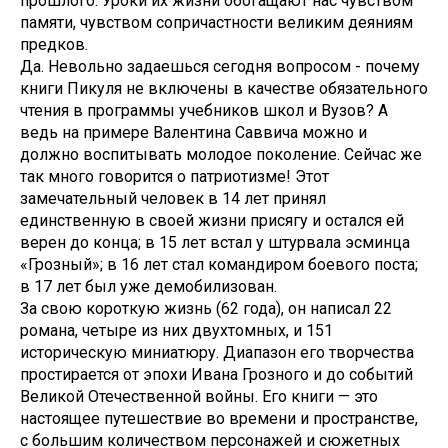
прошлого. Уроки их жизни обогащают нас чувством
памяти, чувством сопричастности великим деяниям
предков.
Да. Невольно задаешься сегодня вопросом - почему
книги Пикуля не включены в качестве обязательного
чтения в программы учебников школ и Вузов? А
ведь на примере Валентина Саввича можно и
должно воспитывать молодое поколение. Сейчас же
так много говорится о патриотизме! Этот
замечательный человек в 14 лет принял
единственную в своей жизни присягу и остался ей
верен до конца; в 15 лет встал у штурвала эсминца
«Грозный»; в 16 лет стал командиром боевого поста;
в 17 лет был уже демобилизован.
За свою короткую жизнь (62 года), он написал 22
романа, четыре из них двухтомных, и 151
историческую миниатюру. Диапазон его творчества
простирается от эпохи Ивана Грозного и до событий
Великой Отечественной войны. Его книги — это
настоящее путешествие во времени и пространстве,
с большим количеством персонажей и сюжетных